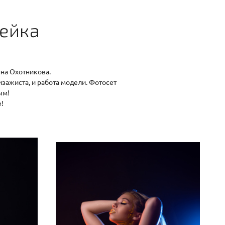
лейка
на Охотникова.
визажиста, и работа модели. Фотосет
ым!
е!