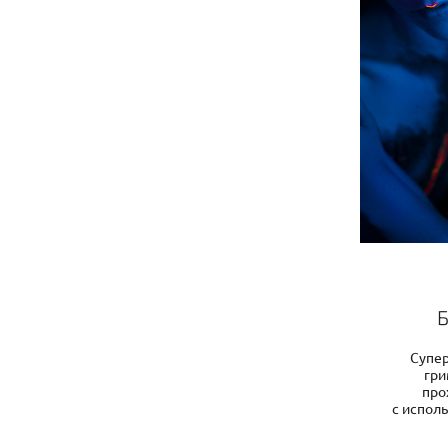
Супер
гри
про
с испол